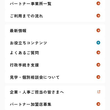
パートナー事業所一覧
自立訓練（生活訓練）
ご利用までの流れ
リワーク（復職支援）
最新情報
ガクプロ（学生向け）
お役立ちコンテンツ
よくあるご質問
その他のサービス
お役立ちコンテンツ一覧
ティーンズ（放課後等デイサービス）
行政手続き支援
就職活動に関すること
見学・個別相談会について
マイナーリーグ
（障害者雇用 求人サイト）
仕事に関すること
企業・人事ご担当の皆さまへ
障害特性に関すること
パートナー加盟店募集
生活に関すること