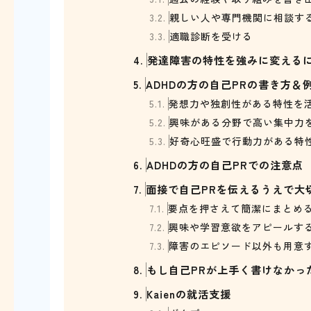
3.2.
親しい人や専門機関に相談す
3.3.
適職診断を受ける
4.
発達障害の特性を強みに変える
5.
ADHDの方の自己PRの書き方＆
5.1.
発想力や独創性がある特性を
5.2.
興味がある分野で高い集中力
5.3.
好奇心旺盛で行動力がある特
6.
ADHDの方の自己PRでの注意点
7.
面接で自己PRを伝えるうえで大
7.1.
要点を押さえて簡潔にまとめ
7.2.
興味や学習意欲をアピールす
7.3.
障害のエピソード以外も用意
8.
もし自己PRが上手く書けなかっ
9.
Kaienの就活支援