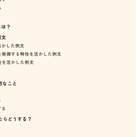
る
には？
例文
活かした例文
を発揮する特性を活かした例文
性を活かした例文
切なこと
る
る
する
たらどうする？