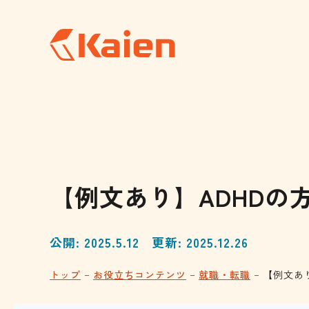
メ
イ
ン
コ
ン
テ
ン
ツ
へ
ス
キ
ッ
プ
す
る
【例文あり】ADHDの
公開: 2025.5.12
更新: 2025.12.26
トップ
お役立ちコンテンツ
就職・転職
【例文あ