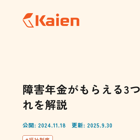
メ
イ
ン
コ
ン
テ
ン
ツ
へ
ス
キ
ッ
プ
す
る
障害年金がもらえる3
れを解説
公開: 2024.11.18
更新: 2025.9.30
#福祉制度