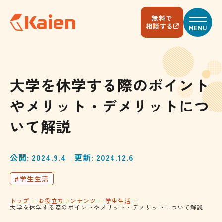
メ
イ
無料で
ン
相談する
MENU
コ
ン
テ
ン
ツ
へ
大学を休学する際のポイント
ス
キ
やメリット・デメリットにつ
ッ
プ
す
いて解説
る
公開: 2024.9.4
更新: 2024.12.6
#学生生活
トップ
お役立ちコンテンツ
学生生活
大学を休学する際のポイントやメリット・デメリットについて解説