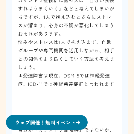
カサンドラ症候群に悩む人は「自分が我慢
すればうまくいく」などと考えてしまいが
ちですが、1人で抱え込むとさらにストレ
スが溜まり、心身の不調が悪化してしまう
おそれがあります。
悩みやストレスは1人で抱え込まず、自助
グループや専門機関を活用しながら、相手
との関係をより良くしていく方法を考えま
しょう。
＊発達障害は現在、DSM-5では神経発達
症、ICD-11では神経発達症群と言われます
監修者コメント
ウェブ開催！無料イベント
自分が「カサンドラ症候群」ではないか、