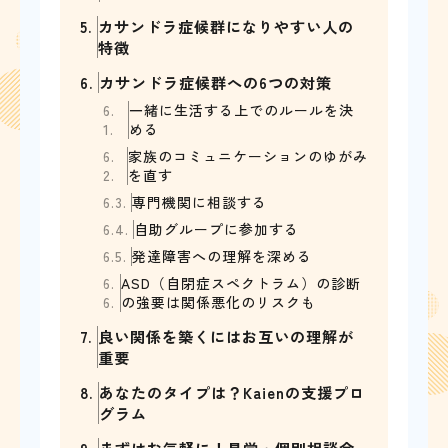
5.
カサンドラ症候群になりやすい人の
特徴
6.
カサンドラ症候群への6つの対策
6.
一緒に生活する上でのルールを決
1.
める
6.
家族のコミュニケーションのゆがみ
2.
を直す
6.3.
専門機関に相談する
6.4.
自助グループに参加する
6.5.
発達障害への理解を深める
6.
ASD（自閉症スペクトラム）の診断
6.
の強要は関係悪化のリスクも
7.
良い関係を築くにはお互いの理解が
重要
8.
あなたのタイプは？Kaienの支援プロ
グラム