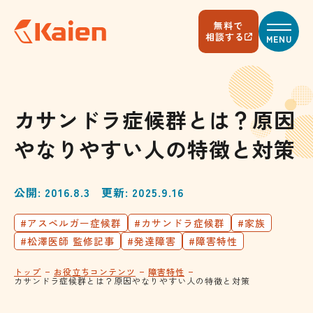
メ
イ
無料で
ン
相談する
MENU
コ
ン
テ
ン
ツ
へ
カサンドラ症候群とは？原因
ス
キ
やなりやすい人の特徴と対策
ッ
プ
す
る
公開: 2016.8.3
更新: 2025.9.16
#アスペルガー症候群
#カサンドラ症候群
#家族
#松澤医師 監修記事
#発達障害
#障害特性
トップ
お役立ちコンテンツ
障害特性
カサンドラ症候群とは？原因やなりやすい人の特徴と対策