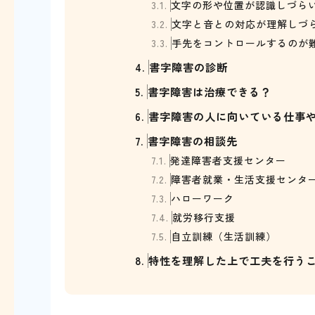
3.1.
文字の形や位置が認識しづら
3.2.
文字と音との対応が理解しづ
3.3.
手先をコントロールするのが
4.
書字障害の診断
5.
書字障害は治療できる？
6.
書字障害の人に向いている仕事
7.
書字障害の相談先
7.1.
発達障害者支援センター
7.2.
障害者就業・生活支援センタ
7.3.
ハローワーク
7.4.
就労移行支援
7.5.
自立訓練（生活訓練）
8.
特性を理解した上で工夫を行う