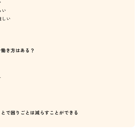
い
らい
難しい
や働き方はある？
ー
ことで困りごとは減らすことができる