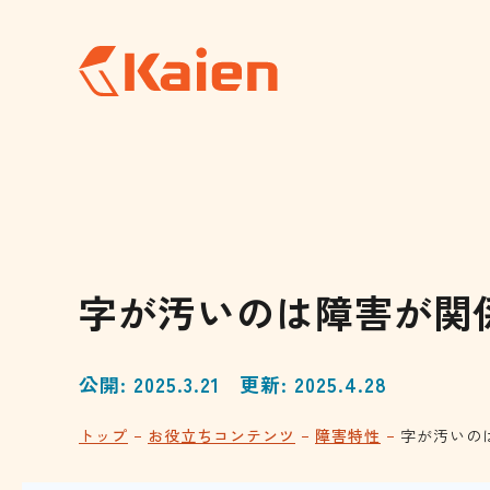
メ
イ
ン
コ
ン
テ
ン
ツ
へ
ス
キ
ッ
プ
す
る
字が汚いのは障害が関
公開: 2025.3.21
更新: 2025.4.28
トップ
お役立ちコンテンツ
障害特性
字が汚いの