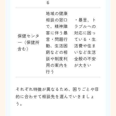
る
地域の健康
相談の窓口
・暴言、ト
で、精神障
ラブルへの
害に伴う暴
対応に困っ
保健センタ
言・問題行
ている・生
ー（保健所
動、生活困
活費や住ま
含む）
窮などの相
いなど生活
談や制度利
全般の不安
用の案内を
が大きい
行う
それぞれ特徴が異なるため、困りごとや目
的に合わせて相談先を選んでいきましょ
う。