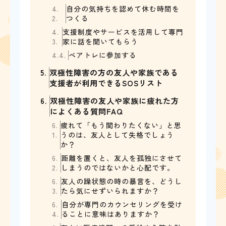
4.
自分の気持ちを認めて休む時間を
2.
つくる
4.
支援制度やサービスを活用して専門
3.
家に話を聞いてもらう
4.4.
ペアトレに参加する
5.
双極性障害の方の友人や家族である
支援者が利用できるSOSリスト
6.
双極性障害の友人や家族に疲れた方
によくある質問FAQ
6.
疲れて「もう関わりたくない」と思
1.
うのは、友人として失格でしょう
か？
6.
距離を置くと、友人を孤独にさせて
2.
しまうのではないかと心配です。
6.
友人の躁状態の時の暴言を、どうし
3.
たら気にせずいられますか？
6.
自分が専門のカウンセリングを受け
4.
ることに意味はありますか？