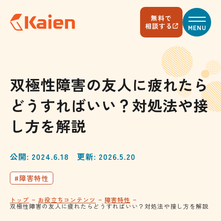
メ
イ
無料で
ン
相談する
MENU
コ
ン
テ
ン
ツ
へ
双極性障害の友人に疲れたら
ス
キ
どうすればいい？対処法や接
ッ
プ
す
し方を解説
る
公開: 2024.6.18
更新: 2026.5.20
#障害特性
トップ
お役立ちコンテンツ
障害特性
双極性障害の友人に疲れたらどうすればいい？対処法や接し方を解説