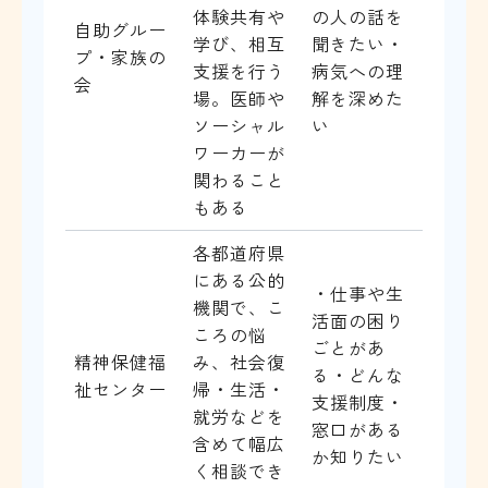
体験共有や
の人の話を
自助グルー
学び、相互
聞きたい・
プ・家族の
支援を行う
病気への理
会
場。医師や
解を深めた
ソーシャル
い
ワーカーが
関わること
もある
各都道府県
にある公的
・仕事や生
機関で、こ
活面の困り
ころの悩
ごとがあ
精神保健福
み、社会復
る・どんな
祉センター
帰・生活・
支援制度・
就労などを
窓口がある
含めて幅広
か知りたい
く相談でき