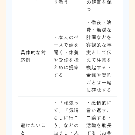
り添う
の距離を保
つ
・徹夜・浪
費・無謀な
・本人のペ
計画などを
ースで話を
客観的な事
具体的な対
聞く・休養
実として伝
応例
や受診を控
えて注意を
えめに提案
喚起する・
する
金銭や契約
ごとは一緒
に確認する
・「頑張っ
・感情的に
て」「気晴
言い返す、
らしに行こ
口論する・
避けたいこ
う」などの
活動を助長
と
励まし・入
する（お金