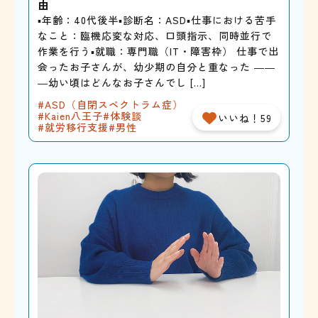
由
▪年齢：40代後半▪診断名：ASD▪仕事における苦手
なこと：臨機応変な対応、口頭指示、同時並行で
作業を行う▪就職：専門職（IT・障害枠） 仕事で出
会ったお子さんが、幼少期の自分と重なった ――
―幼い頃はどんなお子さんでし […]
ASD（自閉スペクトラム症）
Kaien八王子
体験談
いいね！59
就労移行支援
男性