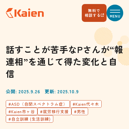
メ
イ
無料で
ン
相談する
MENU
コ
ン
テ
ン
ツ
へ
話すことが苦手なPさんが“報
ス
キ
連相”を通じて得た変化と自
ッ
プ
す
信
る
公開: 2025.9.26
更新: 2025.10.9
#ASD（自閉スペクトラム症）
#Kaien代々木
#Kaien市ヶ谷
#就労移行支援
#男性
#自立訓練 (生活訓練)