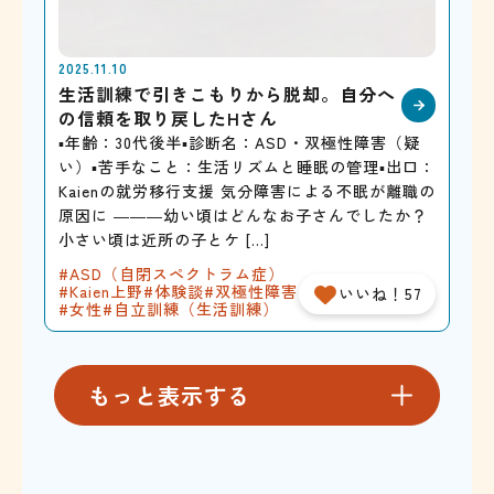
2025.11.10
生活訓練で引きこもりから脱却。自分へ
の信頼を取り戻したHさん
▪年齢：30代後半▪診断名：ASD・双極性障害（疑
い）▪苦手なこと：生活リズムと睡眠の管理▪出口：
Kaienの就労移行支援 気分障害による不眠が離職の
原因に ―――幼い頃はどんなお子さんでしたか？
小さい頃は近所の子とケ […]
ASD（自閉スペクトラム症）
Kaien上野
体験談
双極性障害
いいね！57
女性
自立訓練（生活訓練）
もっと表示する