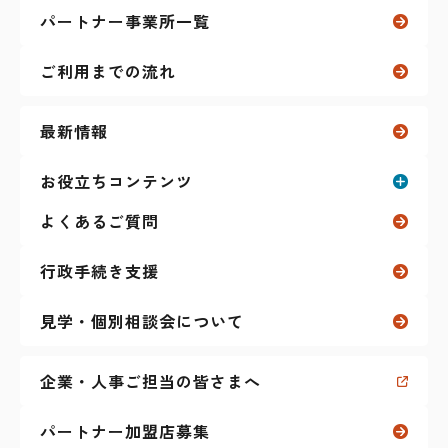
パートナー事業所一覧
自立訓練（生活訓練）
ご利用までの流れ
リワーク（復職支援）
最新情報
ガクプロ（学生向け）
お役立ちコンテンツ
よくあるご質問
その他のサービス
お役立ちコンテンツ一覧
ティーンズ（放課後等デイサービス）
行政手続き支援
就職活動に関すること
見学・個別相談会について
マイナーリーグ
（障害者雇用 求人サイト）
仕事に関すること
企業・人事ご担当の皆さまへ
障害特性に関すること
パートナー加盟店募集