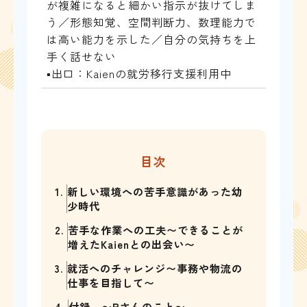
が複雑になると細かい指示が抜けてしま
う／形態知覚、空間判断力、数理能力で
は高い能力を示した／自分の気持ちを上
手く話せない
▪出口：Kaienの就労移行支援利用中
目次
1.
新しい環境への苦手意識があった幼
少時代
2.
苦手な作業への工夫〜できることが
増えたKaienとの出会い〜
3.
就活へのチャレンジ〜事務や物流の
仕事を目指して〜
4.
付録 〜Pさんのこと〜