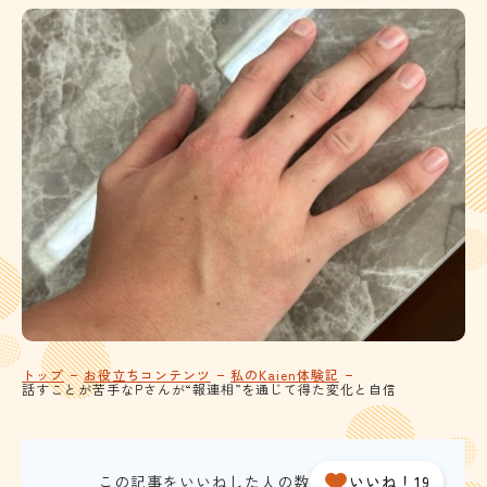
トップ
お役立ちコンテンツ
私のKaien体験記
話すことが苦手なPさんが“報連相”を通じて得た変化と自信
この記事をいいねした人の数
いいね！19