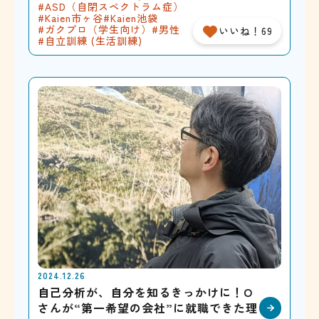
ASD（自閉スペクトラム症）
Kaien市ヶ谷
Kaien池袋
ガクプロ（学生向け）
男性
いいね！69
自立訓練 (生活訓練)
2024.12.26
自己分析が、自分を知るきっかけに！O
さんが“第一希望の会社”に就職できた理