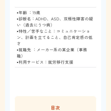
▪年齢 ：19歳
▪診断名：ADHD、ASD、双極性障害の疑
い（過去にうつ病）
▪特性／苦手なこと：コミュニケーショ
ン、計画を立てること、自己肯定感の低
さ
▪就職先 ：メーカー系の某企業（事務
職）
▪利用サービス：就労移行支援
目次