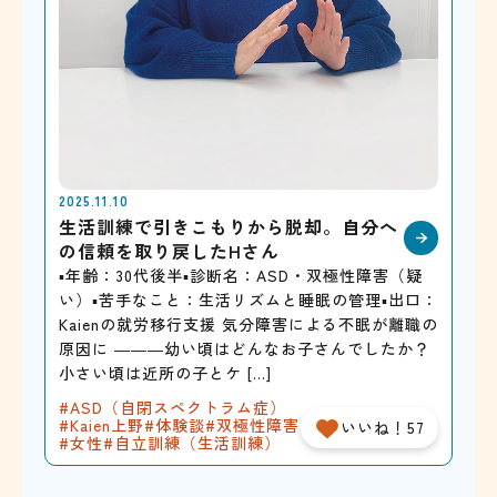
2025.11.10
生活訓練で引きこもりから脱却。自分へ
の信頼を取り戻したHさん
▪年齢：30代後半▪診断名：ASD・双極性障害（疑
い）▪苦手なこと：生活リズムと睡眠の管理▪出口：
Kaienの就労移行支援 気分障害による不眠が離職の
原因に ―――幼い頃はどんなお子さんでしたか？
小さい頃は近所の子とケ […]
ASD（自閉スペクトラム症）
Kaien上野
体験談
双極性障害
いいね！57
女性
自立訓練（生活訓練）