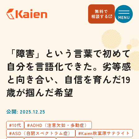
メ
イ
無料で
ン
相談する
MENU
コ
ン
テ
ン
ツ
へ
「障害」という言葉で初めて
ス
キ
自分を言語化できた。劣等感
ッ
プ
す
と向き合い、自信を育んだ19
る
歳が掴んだ希望
公開: 2025.12.25
#10代
#ADHD（注意欠如・多動症）
#ASD（自閉スペクトラム症）
#Kaien秋葉原サテライト