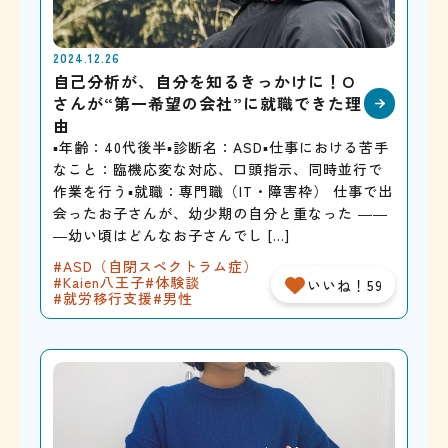
2024.12.26
自己分析が、自分を知るきっかけに！O
さんが“第一希望の会社”に就職できた理
由
▪年齢：40代後半▪診断名：ASD▪仕事における苦手
なこと：臨機応変な対応、口頭指示、同時並行で
作業を行う▪就職：専門職（IT・障害枠） 仕事で出
会ったお子さんが、幼少期の自分と重なった ――
―幼い頃はどんなお子さんでし […]
ASD（自閉スペクトラム症）
Kaien八王子
体験談
いいね！59
就労移行支援
男性