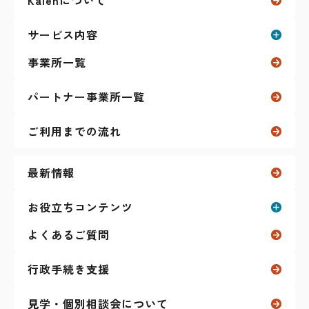
Kaienについて
サービス内容
事業所一覧
就労移行支援
パートナー事業所一覧
自立訓練（生活訓練）
ご利用までの流れ
リワーク（復職支援）
最新情報
ガクプロ（学生向け）
お役立ちコンテンツ
よくあるご質問
その他のサービス
お役立ちコンテンツ一覧
ティーンズ（放課後等デイサービス）
行政手続き支援
就職活動に関すること
見学・個別相談会について
マイナーリーグ
（障害者雇用 求人サイト）