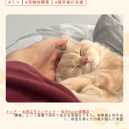
#うつ
#双極性障害
#就労移行支援
トップ
お役立ちコンテンツ
私のKaien体験記
「障害」という言葉で初めて自分を言語化できた。劣等感と向き合
い、自信を育んだ19歳が掴んだ希望