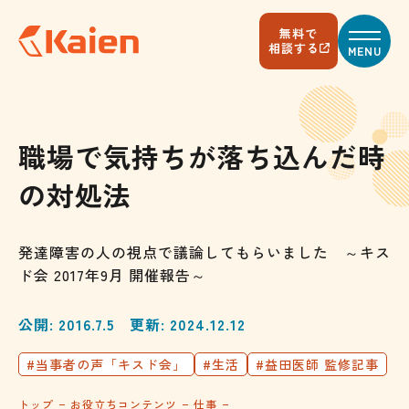
メ
イ
無料で
ン
相談する
MENU
コ
ン
テ
ン
ツ
へ
職場で気持ちが落ち込んだ時
ス
キ
の対処法
ッ
プ
す
る
発達障害の人の視点で議論してもらいました ～キス
ド会 2017年9月 開催報告～
公開: 2016.7.5
更新: 2024.12.12
#当事者の声「キスド会」
#生活
#益田医師 監修記事
トップ
お役立ちコンテンツ
仕事