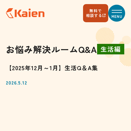
メ
イ
無料で
ン
相談する
MENU
コ
ン
テ
ン
ツ
へ
お悩み解決ルームQ&A
生活編
ス
キ
ッ
プ
【2025年12月～1月】生活Q＆A集
す
る
2026.5.12