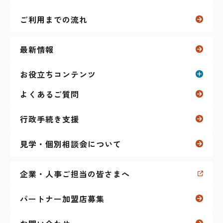
自立訓練（生活訓練）
ご利用までの流れ
リワーク（復職支援）
最新情報
ガクプロ（学生向け）
お役立ちコンテンツ
よくあるご質問
その他のサービス
お役立ちコンテンツ一覧
ティーンズ（放課後等デイサービス）
行政手続き支援
就職活動に関すること
見学・個別相談会について
マイナーリーグ
（障害者雇用 求人サイト）
仕事に関すること
企業・人事ご担当の皆さまへ
障害特性に関すること
パートナー加盟店募集
生活に関すること