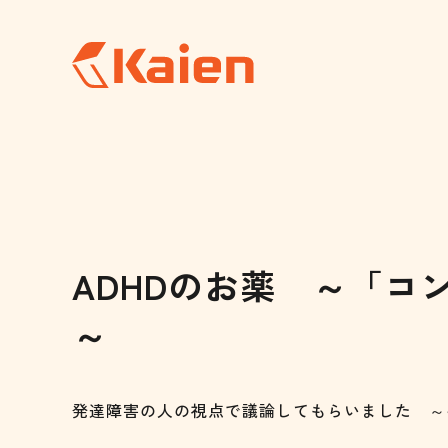
メ
イ
ン
コ
ン
テ
ン
ツ
へ
ス
キ
ッ
プ
す
る
ADHDのお薬 ～「
～
発達障害の人の視点で議論してもらいました ～キス