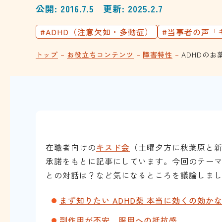
公開: 2016.7.5
更新: 2025.2.7
#ADHD（注意欠如・多動症）
#当事者の声「
トップ
お役立ちコンテンツ
障害特性
ADHDの
在職者向けの
キスド会
（土曜夕方に秋葉原と
承諾をもとに記事にしています。今回のテーマ
との対話は？など気になるところを議論しま
まず知りたい ADHD薬 本当に効くの効か
副作用が不安 服用への抵抗感