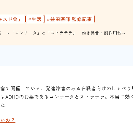
キスド会」
#生活
#益田医師 監修記事
お薬 ～「コンサータ」と「ストラテラ」 効き具合・副作用他～
新宿で開催している、発達障害のある在職者向けのしゃべり
はADHDのお薬であるコンサータとストラテラ。本当に効
した。
ないの？