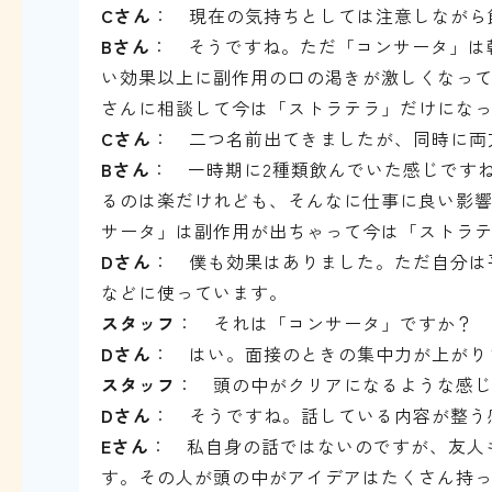
Cさん
： 現在の気持ちとしては注意しながら
Bさん
： そうですね。ただ「コンサータ」は
い効果以上に
副作用の口の渇きが激しくなっ
さんに相談して今は「ストラテラ」だけにな
Cさん
： 二つ名前出てきましたが、同時に両
Bさん
： 一時期に2種類飲んでいた感じです
るのは楽だけれども、そんなに仕事に良い影
サータ」は副作用が出ちゃって今は「ストラ
Dさん
：
僕も効果はありました。ただ自分は
などに使っています。
スタッフ
： それは「コンサータ」ですか？
Dさん
： はい。面接のときの集中力が上がり
スタッフ
： 頭の中がクリアになるような感
Dさん
： そうですね。
話している内容が整う
Eさん
： 私自身の話ではないのですが、友人も
す。その人が頭の中がアイデアはたくさん持