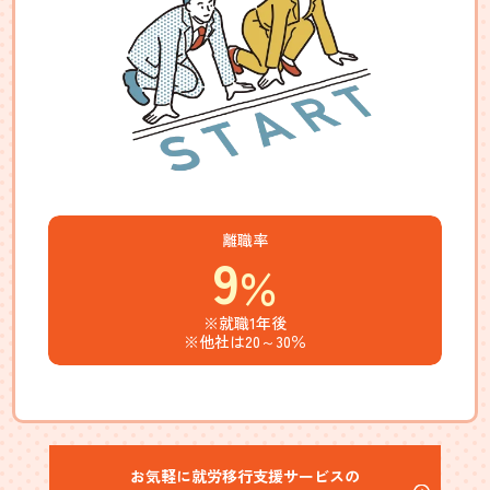
離職率
9
％
※就職1年後
※他社は20～30％
お気軽に就労移行支援サービスの