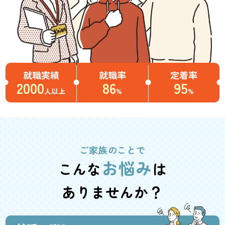
就職実績
就職率
定着率
2000
86
95
人以上
%
%
ご家族のことで
お悩み
こんな
は
ありませんか？