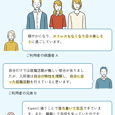
穏やかになり、
ストレスもなくなり日々楽しそ
う
に過ごしています。
ご利用者の保護者 A
自分だけでは就職活動が難しい部分がありまし
たが、入所後は
自分の特性を理解
し、
自分に合
った就職活動
を行えていると思います。
ご利用者の兄弟 B
Kaienに通うことで
落ち着いて生活
できていま
す。また、離職して自信を失っていたのです