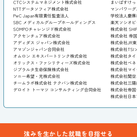
CTCシステムマネジメント株式会社
まいばすけっ
NTTデータソフィア株式会社
マンパワーグ
PwC Japan有限責任監査法人
学校法人慶應
SBC メディカルグループホールディングス
楽天ソシオビ
SOMPOチャレンジド株式会社
株式会社 SHI
アクセンチュア株式会社
株式会社 帝
アディダス ジャパン株式会社
株式会社JR
アマゾンジャパン合同会社
株式会社TS
オムロン エキスパートリンク株式会社
株式会社タイ
オリックス・ファシリティーズ株式会社
株式会社ベネ
ジブラルタ生命保険株式会社
株式会社マイ
ソニー希望・光株式会社
株式会社関空
チームラボ株式会社 テクバン株式会社
株式会社三陽
デロイト トーマツ コンサルティング合同会社
株式会社帝国
株式会社日本
強みを生かした就職を目指せる