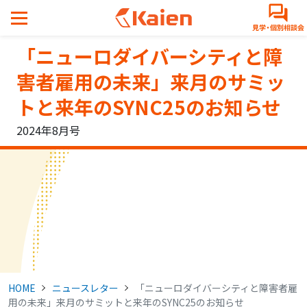
メ
イ
ン
「ニューロダイバーシティと障
コ
ン
害者雇用の未来」来月のサミッ
テ
トと来年のSYNC25のお知らせ
ン
ツ
2024年8月号
へ
ス
キ
ッ
プ
す
る
HOME
ニュースレター
「ニューロダイバーシティと障害者雇
用の未来」来月のサミットと来年のSYNC25のお知らせ