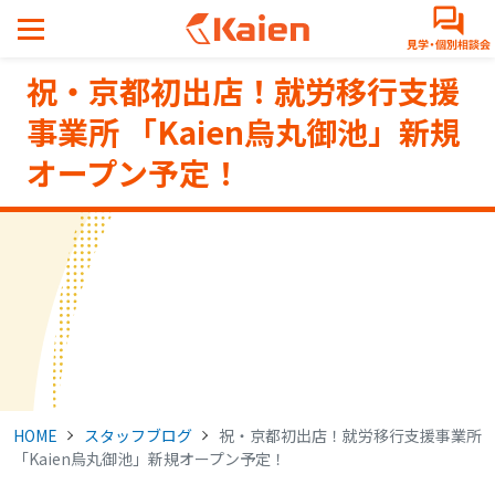
メ
イ
ン
祝・京都初出店！就労移行支援
コ
ン
事業所 「Kaien烏丸御池」新規
テ
オープン予定！
ン
ツ
へ
ス
キ
ッ
プ
す
る
HOME
スタッフブログ
祝・京都初出店！就労移行支援事業所
「Kaien烏丸御池」新規オープン予定！