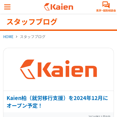
メ
イ
ン
スタッフブログ
コ
ン
テ
HOME
スタッフブログ
ン
ツ
へ
ス
キ
ッ
プ
す
る
Kaien柏（就労移行支援）を2024年12月に
オープン予定！
2024年11月8日