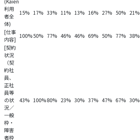
(Kaien
利用
15%
17%
33%
11%
13%
16%
27%
50%
21%
者全
体)
[仕事
100%
50%
77%
46%
46%
69%
50%
77%
38%
内容]
[契約
状況
（契
約社
員、
正社
員等
の状
43%
100%
80%
23%
30%
37%
47%
67%
30%
況／
一般
枠・
障害
者枠