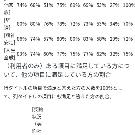
他家
74%
68%
51%
75%
69%
69%
53%
27%
100
族]
[経
80%
80%
76%
78%
72%
73%
53%
34%
70%
済]
[精神
86%
74%
57%
80%
80%
83%
58%
29%
72%
安定]
[人生
83%
74%
60%
77%
75%
77%
62%
32%
75%
全般]
（利用者のみ）ある項目に満足している方につ
いて、他の項目に満足している方の割合
行タイトルの項目で満足と答えた方の人数を100%とし
て、列タイトルの項目にも満足と答えた方の割合。
[契約
状況
（契
約社