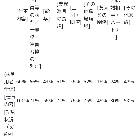
正社
／結
[業務
[その
員等
[上
[友人
婚相
[その
[仕事
[給
時間
他職
の状
司・
との
手・
他家
内容]
与]
の長
場環
況／
同僚]
関係]
パー
族]
さ]
境]
一般
トナ
枠・
ー]
障害
者枠
の
別）]
(未利
用者
60%
56%
43%
61%
56%
52%
38%
24%
42%
全体)
[仕事
100%
71%
56%
77%
76%
75%
49%
30%
53%
内容]
[契約
状況
（契
約社