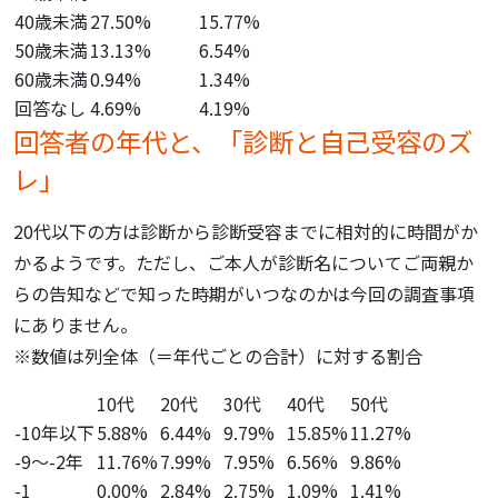
40歳未満
27.50%
15.77%
50歳未満
13.13%
6.54%
60歳未満
0.94%
1.34%
回答なし
4.69%
4.19%
回答者の年代と、「診断と自己受容のズ
レ」
20代以下の方は診断から診断受容までに相対的に時間がか
かるようです。
ただし、ご本人が診断名についてご両親か
らの告知などで知った時期がいつなのかは今回の調査事項
にありません。
※数値は列全体（＝年代ごとの合計）に対する割合
10代
20代
30代
40代
50代
-10年以下
5.88%
6.44%
9.79%
15.85%
11.27%
-9～-2年
11.76%
7.99%
7.95%
6.56%
9.86%
-1
0.00%
2.84%
2.75%
1.09%
1.41%