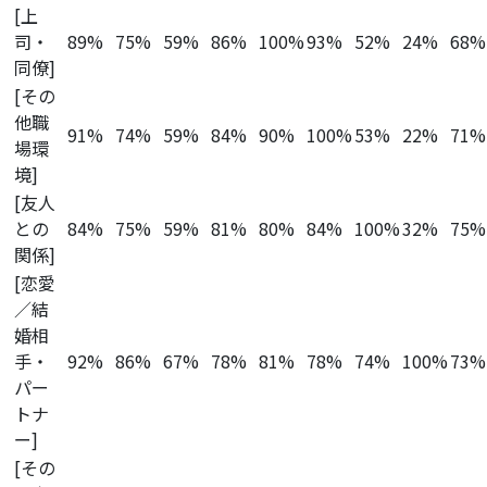
[上
司・
89%
75%
59%
86%
100%
93%
52%
24%
68%
同僚]
[その
他職
91%
74%
59%
84%
90%
100%
53%
22%
71%
場環
境]
[友人
との
84%
75%
59%
81%
80%
84%
100%
32%
75%
関係]
[恋愛
／結
婚相
手・
92%
86%
67%
78%
81%
78%
74%
100%
73%
パー
トナ
ー]
[その