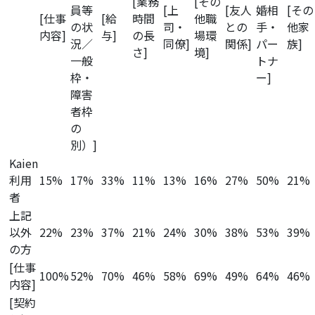
[業務
[その
員等
[上
[友人
婚相
[その
[仕事
[給
時間
他職
の状
司・
との
手・
他家
内容]
与]
の長
場環
況／
同僚]
関係]
パー
族]
さ]
境]
一般
トナ
枠・
ー]
障害
者枠
の
別）]
Kaien
利用
15%
17%
33%
11%
13%
16%
27%
50%
21%
者
上記
以外
22%
23%
37%
21%
24%
30%
38%
53%
39%
の方
[仕事
100%
52%
70%
46%
58%
69%
49%
64%
46%
内容]
[契約