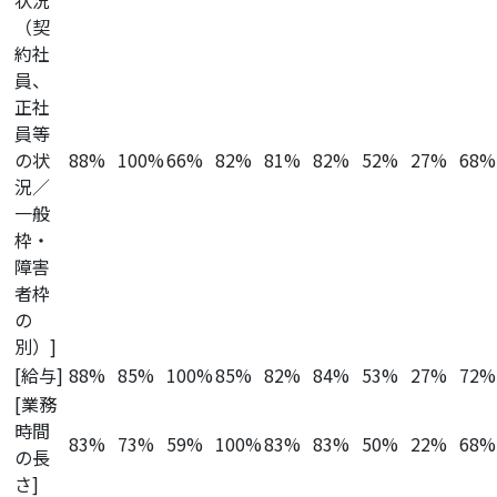
状況
（契
約社
員、
正社
員等
の状
88%
100%
66%
82%
81%
82%
52%
27%
68%
況／
一般
枠・
障害
者枠
の
別）]
[給与]
88%
85%
100%
85%
82%
84%
53%
27%
72%
[業務
時間
83%
73%
59%
100%
83%
83%
50%
22%
68%
の長
さ]