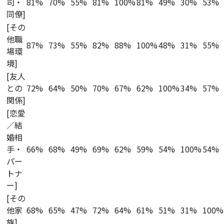
司・
81%
70%
55%
81%
100%
81%
49%
30%
53%
同僚]
[その
他職
87%
73%
55%
82%
88%
100%
48%
31%
55%
場環
境]
[友人
との
72%
64%
50%
70%
67%
62%
100%
34%
57%
関係]
[恋愛
／結
婚相
手・
66%
68%
49%
69%
62%
59%
54%
100%
54%
パー
トナ
ー]
[その
他家
68%
65%
47%
72%
64%
61%
51%
31%
100%
族]