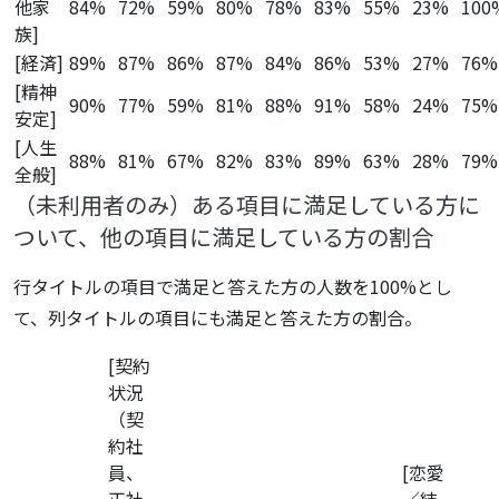
他家
84%
72%
59%
80%
78%
83%
55%
23%
100
族]
[経済]
89%
87%
86%
87%
84%
86%
53%
27%
76%
[精神
90%
77%
59%
81%
88%
91%
58%
24%
75%
安定]
[人生
88%
81%
67%
82%
83%
89%
63%
28%
79%
全般]
（未利用者のみ）ある項目に満足している方に
ついて、他の項目に満足している方の割合
行タイトルの項目で満足と答えた方の人数を100%とし
て、列タイトルの項目にも満足と答えた方の割合。
[契約
状況
（契
約社
員、
[恋愛