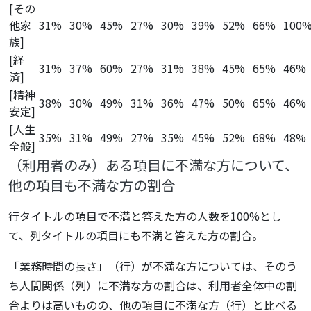
[その
他家
31%
30%
45%
27%
30%
39%
52%
66%
100
族]
[経
31%
37%
60%
27%
31%
38%
45%
65%
46%
済]
[精神
38%
30%
49%
31%
36%
47%
50%
65%
46%
安定]
[人生
35%
31%
49%
27%
35%
45%
52%
68%
48%
全般]
（利用者のみ）ある項目に不満な方について、
他の項目も不満な方の割合
行タイトルの項目で不満と答えた方の人数を100%とし
て、列タイトルの項目にも不満と答えた方の割合。
「業務時間の長さ」（行）が不満な方については、そのう
ち人間関係（列）に不満な方の割合は、利用者全体中の割
合よりは高いものの、他の項目に不満な方（行）と比べる