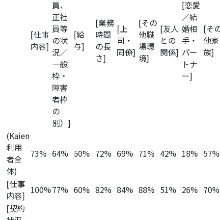
員、
[恋愛
正社
／結
[業務
[その
員等
[上
[友人
婚相
[そ
[仕事
[給
時間
他職
の状
司・
との
手・
他家
内容]
与]
の長
場環
況／
同僚]
関係]
パー
族]
さ]
境]
一般
トナ
枠・
ー]
障害
者枠
の
別）]
(Kaien
利用
73%
64%
50%
72%
69%
71%
42%
18%
57%
者全
体)
[仕事
100%
77%
60%
82%
84%
88%
51%
26%
70%
内容]
[契約