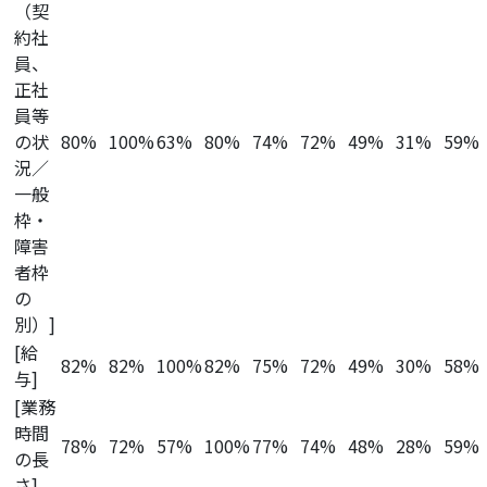
（契
約社
員、
正社
員等
の状
80%
100%
63%
80%
74%
72%
49%
31%
59%
況／
一般
枠・
障害
者枠
の
別）]
[給
82%
82%
100%
82%
75%
72%
49%
30%
58%
与]
[業務
時間
78%
72%
57%
100%
77%
74%
48%
28%
59%
の長
さ]