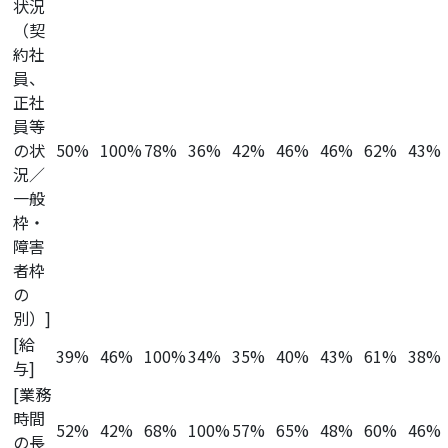
状況
（契
約社
員、
正社
員等
の状
50%
100%
78%
36%
42%
46%
46%
62%
43%
況／
一般
枠・
障害
者枠
の
別）]
[給
39%
46%
100%
34%
35%
40%
43%
61%
38%
与]
[業務
時間
52%
42%
68%
100%
57%
65%
48%
60%
46%
の長