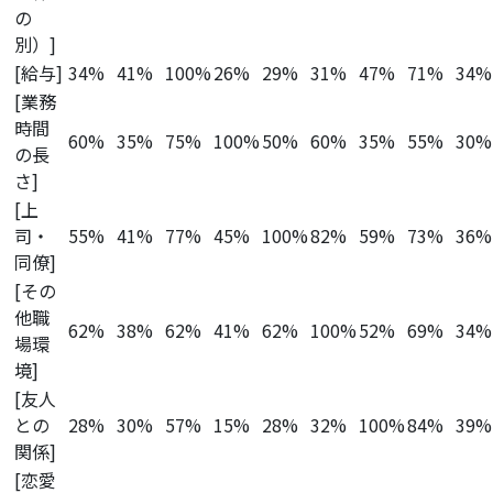
の
別）]
[給与]
34%
41%
100%
26%
29%
31%
47%
71%
34%
[業務
時間
60%
35%
75%
100%
50%
60%
35%
55%
30%
の長
さ]
[上
司・
55%
41%
77%
45%
100%
82%
59%
73%
36%
同僚]
[その
他職
62%
38%
62%
41%
62%
100%
52%
69%
34%
場環
境]
[友人
との
28%
30%
57%
15%
28%
32%
100%
84%
39%
関係]
[恋愛