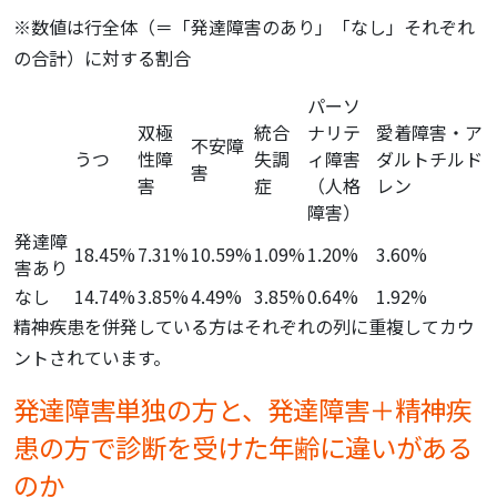
※数値は行全体（＝「発達障害のあり」「なし」それぞれ
の合計）に対する割合
パーソ
双極
統合
ナリテ
愛着障害・ア
不安障
うつ
性障
失調
ィ障害
ダルトチルド
害
害
症
（人格
レン
障害）
発達障
18.45%
7.31%
10.59%
1.09%
1.20%
3.60%
害あり
なし
14.74%
3.85%
4.49%
3.85%
0.64%
1.92%
精神疾患を併発している方はそれぞれの列に重複してカウ
ントされています。
発達障害単独の方と、発達障害＋精神疾
患の方で診断を受けた年齢に違いがある
のか