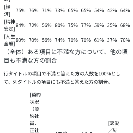
[経
75%
76%
71%
73%
65%
65%
54%
42%
64%
済]
[精神
84%
72%
56%
80%
75%
77%
59%
35%
68%
安定]
[人生
80%
70%
56%
74%
70%
70%
61%
37%
70%
全般]
（全体）ある項目に不満な方について、他の項
目も不満な方の割合
行タイトルの項目で不満と答えた方の人数を100%とし
て、列タイトルの項目にも不満と答えた方の割合。
[契約
状況
（契
約社
員、
[恋愛
正社
／結