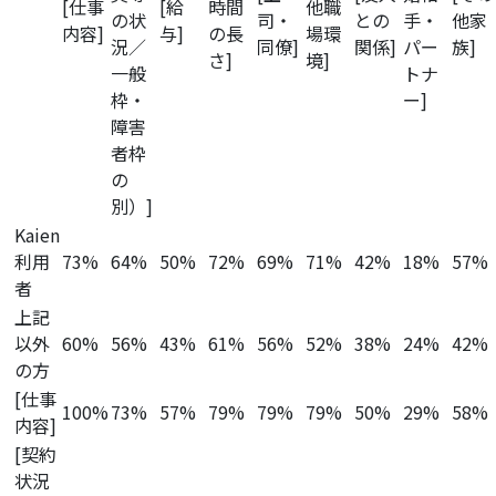
[仕事
[給
時間
他職
の状
司・
との
手・
他家
内容]
与]
の長
場環
況／
同僚]
関係]
パー
族]
さ]
境]
一般
トナ
枠・
ー]
障害
者枠
の
別）]
Kaien
利用
73%
64%
50%
72%
69%
71%
42%
18%
57%
者
上記
以外
60%
56%
43%
61%
56%
52%
38%
24%
42%
の方
[仕事
100%
73%
57%
79%
79%
79%
50%
29%
58%
内容]
[契約
状況