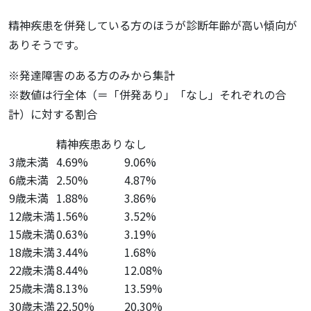
精神疾患を併発している方のほうが診断年齢が高い傾向が
ありそうです。
※発達障害のある方のみから集計
※数値は行全体（＝「併発あり」「なし」それぞれの合
計）に対する割合
精神疾患あり
なし
3歳未満
4.69%
9.06%
6歳未満
2.50%
4.87%
9歳未満
1.88%
3.86%
12歳未満
1.56%
3.52%
15歳未満
0.63%
3.19%
18歳未満
3.44%
1.68%
22歳未満
8.44%
12.08%
25歳未満
8.13%
13.59%
30歳未満
22.50%
20.30%