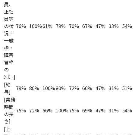
員、
正社
員等
の状
76%
100%
61%
79%
70%
67%
47%
33%
54%
況／
一般
枠・
障害
者枠
の
別）]
[給
79%
80%
100%
80%
72%
66%
47%
31%
51%
与]
[業務
時間
75%
72%
56%
100%
75%
69%
47%
31%
54%
の長
さ]
[上