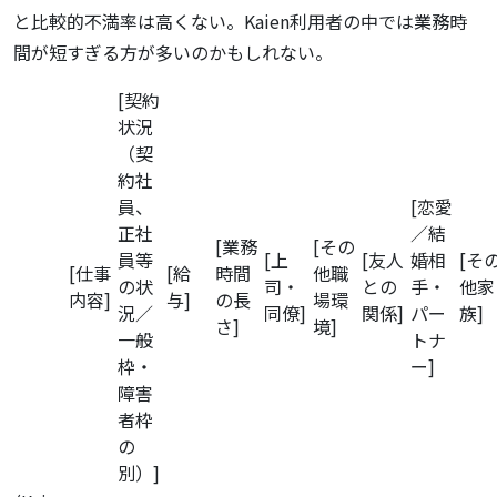
と比較的不満率は高くない。Kaien利用者の中では業務時
間が短すぎる方が多いのかもしれない。
[契約
状況
（契
約社
員、
[恋愛
正社
／結
[業務
[その
員等
[上
[友人
婚相
[そ
[仕事
[給
時間
他職
の状
司・
との
手・
他家
内容]
与]
の長
場環
況／
同僚]
関係]
パー
族]
さ]
境]
一般
トナ
枠・
ー]
障害
者枠
の
別）]