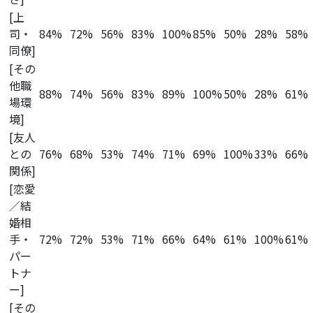
[上
司・
84%
72%
56%
83%
100%
85%
50%
28%
58%
同僚]
[その
他職
88%
74%
56%
83%
89%
100%
50%
28%
61%
場環
境]
[友人
との
76%
68%
53%
74%
71%
69%
100%
33%
66%
関係]
[恋愛
／結
婚相
手・
72%
72%
53%
71%
66%
64%
61%
100%
61%
パー
トナ
ー]
[その