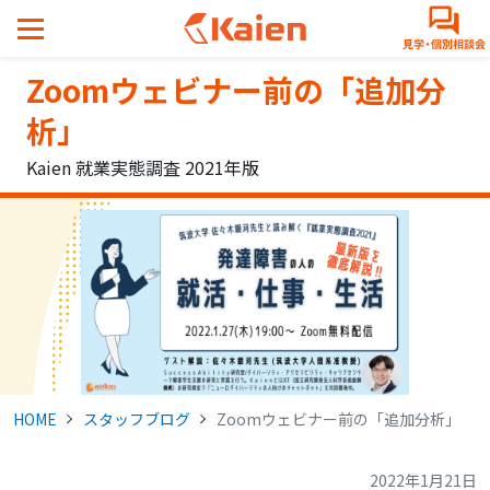
メ
イ
ン
Zoomウェビナー前の「追加分
コ
ン
析」
テ
Kaien 就業実態調査 2021年版
ン
ツ
へ
ス
キ
ッ
プ
す
る
HOME
スタッフブログ
Zoomウェビナー前の「追加分析」
2022年1月21日