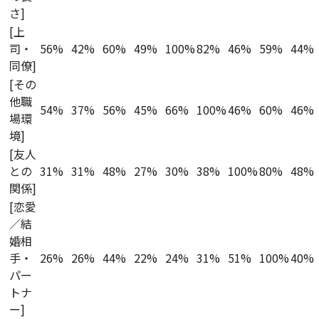
さ]
[上
司・
56%
42%
60%
49%
100%
82%
46%
59%
44%
同僚]
[その
他職
54%
37%
56%
45%
66%
100%
46%
60%
46%
場環
境]
[友人
との
31%
31%
48%
27%
30%
38%
100%
80%
48%
関係]
[恋愛
／結
婚相
手・
26%
26%
44%
22%
24%
31%
51%
100%
40%
パー
トナ
ー]