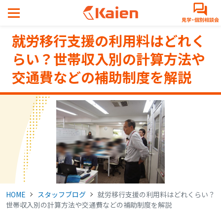
メ
イ
ン
就労移行支援の利用料はどれく
コ
ン
らい？世帯収入別の計算方法や
テ
交通費などの補助制度を解説
ン
ツ
へ
ス
キ
ッ
プ
す
る
HOME
スタッフブログ
就労移行支援の利用料はどれくらい？
世帯収入別の計算方法や交通費などの補助制度を解説