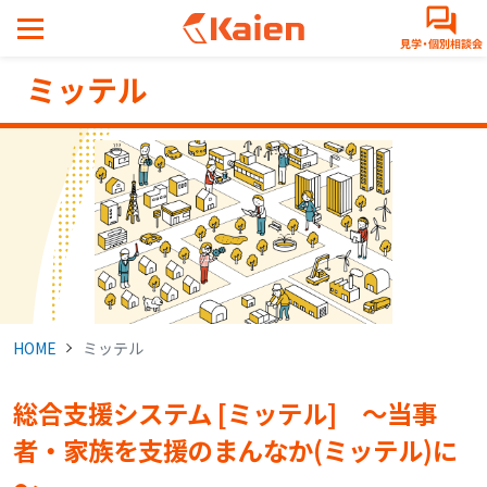
メ
イ
ン
ミッテル
コ
ン
テ
ン
ツ
へ
ス
キ
ッ
プ
HOME
ミッテル
す
る
総合支援システム [ミッテル] ～当事
者・家族を支援のまんなか(ミッテル)に