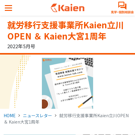
メ
イ
ン
就労移行支援事業所Kaien立川
コ
ン
OPEN ＆ Kaien大宮1周年
テ
2022年5月号
ン
ツ
へ
ス
キ
ッ
プ
す
る
HOME
ニュースレター
就労移行支援事業所Kaien立川OPEN
＆ Kaien大宮1周年