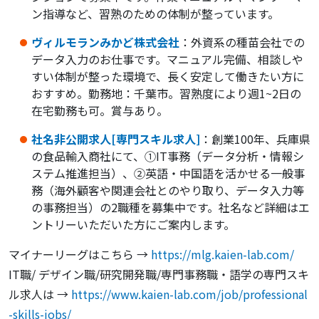
ン指導など、習熟のための体制が整っています。
ヴィルモランみかど株式会社
：外資系の種苗会社での
データ入力のお仕事です。マニュアル完備、相談しや
すい体制が整った環境で、長く安定して働きたい方に
おすすめ。勤務地：千葉市。習熟度により週1~2日の
在宅勤務も可。賞与あり。
社名非公開求人[専門スキル求人]
：創業100年、兵庫県
の食品輸入商社にて、①IT事務（データ分析・情報シ
ステム推進担当）、②英語・中国語を活かせる一般事
務（海外顧客や関連会社とのやり取り、データ入力等
の事務担当）の2職種を募集中です。社名など詳細はエ
ントリーいただいた方にご案内します。
マイナーリーグはこちら →
https://mlg.kaien-lab.com/
IT職/ デザイン職/研究開発職/専門事務職・語学の専門スキ
ル求人は →
https://www.kaien-lab.com/job/professional
-skills-jobs/