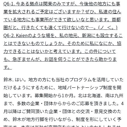
Q6-1. 今ある拠点は関東のみですが、今後他の地方にも事
業を拡大されるご予定はございますか？ぜひ、私達の住ん
でいる地方にも事業所ができて欲しいなと思います。首都
圏だと、行きたくても遠くて行けないので…。(ノ_＜。)
Q6-2. Kaienのような場を、私の地元、新潟にも設立するこ
とはできないものでしょうか。そのために私になにか、協
力できることはないかと考えています。この件について
も、急ぎませんが、お話を伺うことができたら助かりま
す。
鈴木. はい。地方の方にも当社のプログラムを活用していた
だけるようにするために、地域パートナーシップ制度を開
始しています。募集開始から1か月。北は北海道、南は九州
まで、多数の企業・団体からからのご応募を頂きました。4
月以降はご賛同頂いた企業・団体との交流・意見交換のた
め、鈴木が地方行脚を行いながら、制度を形にしていく予