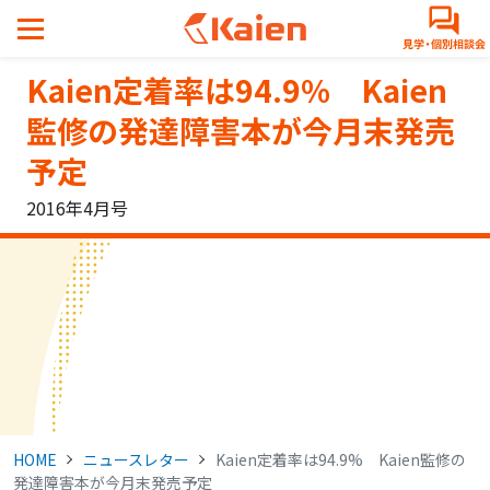
メ
イ
ン
Kaien定着率は94.9% Kaien
コ
ン
監修の発達障害本が今月末発売
テ
予定
ン
ツ
2016年4月号
へ
ス
キ
ッ
プ
す
る
HOME
ニュースレター
Kaien定着率は94.9% Kaien監修の
発達障害本が今月末発売予定