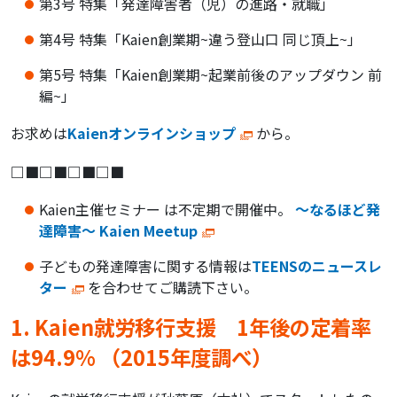
第3号 特集「発達障害者（児）の進路・就職」
第4号 特集「Kaien創業期~違う登山口 同じ頂上~」
第5号 特集「Kaien創業期~起業前後のアップダウン 前
編~」
お求めは
Kaienオンラインショップ
から。
□■□■□■□■
Kaien主催セミナー は不定期で開催中。
～なるほど発
達障害～ Kaien Meetup
子どもの発達障害に関する情報は
TEENSのニュースレ
ター
を合わせてご購読下さい。
1. Kaien就労移行支援 1年後の定着率
は94.9% （2015年度調べ）