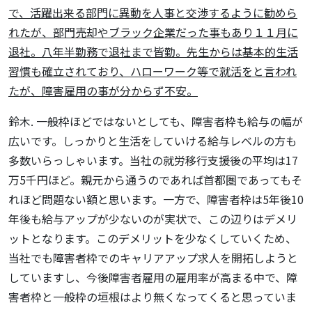
で、活躍出来る部門に異動を人事と交渉するように勧めら
れたが、部門売却やブラック企業だった事もあり１１月に
退社。八年半勤務で退社まで皆勤。先生からは基本的生活
習慣も確立されており、ハローワーク等で就活をと言われ
たが、障害雇用の事が分からず不安。
鈴木. 一般枠ほどではないとしても、障害者枠も給与の幅が
広いです。しっかりと生活をしていける給与レベルの方も
多数いらっしゃいます。当社の就労移行支援後の平均は17
万5千円ほど。親元から通うのであれば首都圏であってもそ
れほど問題ない額と思います。一方で、障害者枠は5年後10
年後も給与アップが少ないのが実状で、この辺りはデメリ
ットとなります。このデメリットを少なくしていくため、
当社でも障害者枠でのキャリアアップ求人を開拓しようと
していますし、今後障害者雇用の雇用率が高まる中で、障
害者枠と一般枠の垣根はより無くなってくると思っていま