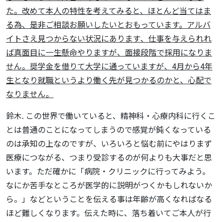
た。改めて本人の特性を考えてみると、ほとんど当てはま
る為、是非ご相談お願いしたいとおもっています。アルバ
イトさえ見つからない状況にあります、仕事を与えられれ
ば真面目に一生懸命やりますが、面接段階で採用になりま
せん。奨学金を借りて大学に通っていますが、4月から4年
生となり就職というより働く先が見つかるのかと、心配で
なりません。
鈴木. この世界で働いていると、精神科・心療内科に行くこ
とは普通のことになってしまうので感覚が鈍くなっている
のは承知の上なのですが、いろいろと悩む前にやはりまず
医療につながる、つまり受診するのが何よりも大事だと思
います。ただ確かに「病院・クリニックに行ってみよう。
なにか苦手なところが医学的に説明がつくかもしれないか
ら。」などということを伝える事は年齢が高くなればなる
ほど難しくなります。伝えた時に、落ち着いてご本人が行