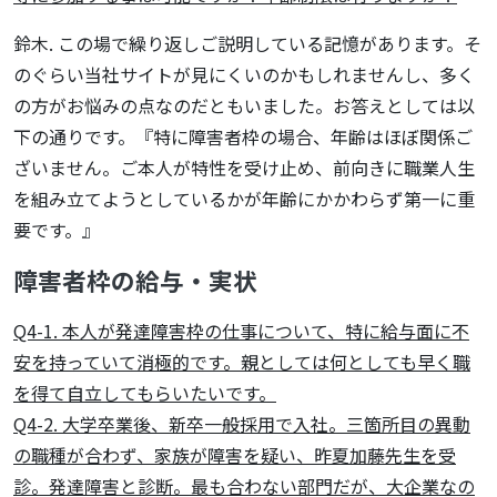
鈴木. この場で繰り返しご説明している記憶があります。そ
のぐらい当社サイトが見にくいのかもしれませんし、多く
の方がお悩みの点なのだともいました。お答えとしては以
下の通りです。『特に障害者枠の場合、年齢はほぼ関係ご
ざいません。ご本人が特性を受け止め、前向きに職業人生
を組み立てようとしているかが年齢にかかわらず第一に重
要です。』
障害者枠の給与・実状
Q4-1. 本人が発達障害枠の仕事について、特に給与面に不
安を持っていて消極的です。親としては何としても早く職
を得て自立してもらいたいです。
Q4-2. 大学卒業後、新卒一般採用で入社。三箇所目の異動
の職種が合わず、家族が障害を疑い、昨夏加藤先生を受
診。発達障害と診断。最も合わない部門だが、大企業なの