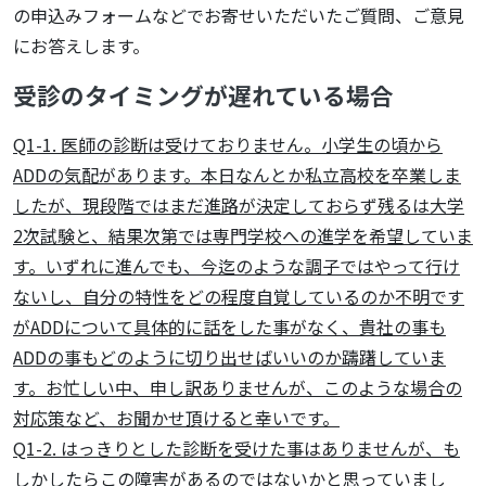
の申込みフォームなどでお寄せいただいたご質問、ご意見
にお答えします。
受診のタイミングが遅れている場合
Q1-1. 医師の診断は受けておりません。小学生の頃から
ADDの気配があります。本日なんとか私立高校を卒業しま
したが、現段階ではまだ進路が決定しておらず残るは大学
2次試験と、結果次第では専門学校への進学を希望していま
す。いずれに進んでも、今迄のような調子ではやって行け
ないし、自分の特性をどの程度自覚しているのか不明です
がADDについて具体的に話をした事がなく、貴社の事も
ADDの事もどのように切り出せばいいのか躊躇していま
す。お忙しい中、申し訳ありませんが、このような場合の
対応策など、お聞かせ頂けると幸いです。
Q1-2. はっきりとした診断を受けた事はありませんが、も
しかしたらこの障害があるのではないかと思っていまし